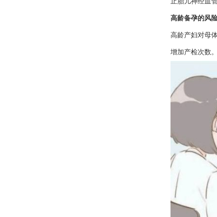
止胎儿神经血
高龄备孕的风
高龄产妇对母
增加产检次数