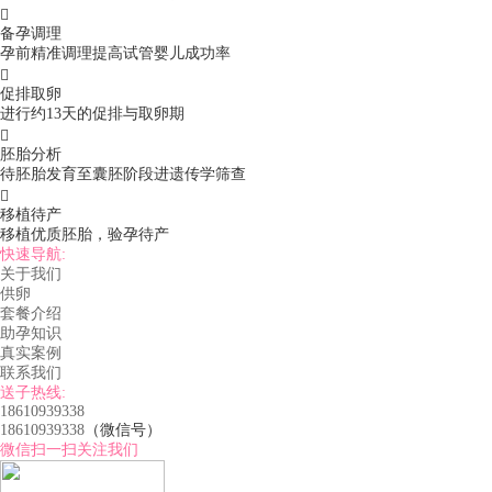

备孕调理
孕前精准调理提高试管婴儿成功率

促排取卵
进行约13天的促排与取卵期

胚胎分析
待胚胎发育至囊胚阶段进遗传学筛查

移植待产
移植优质胚胎，验孕待产
快速导航:
关于我们
供卵
套餐介绍
助孕知识
真实案例
联系我们
送子热线:
18610939338
18610939338
（微信号）
微信扫一扫关注我们