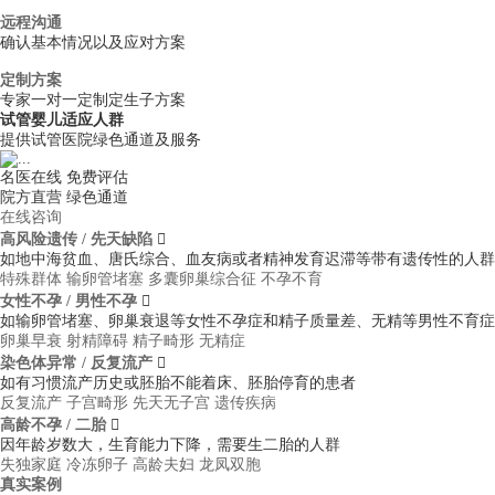
远程沟通
确认基本情况以及应对方案
定制方案
专家一对一定制定生子方案
试管婴儿适应人群
提供试管医院绿色通道及服务
名医在线 免费评估
院方直营
绿色通道
在线咨询
高风险遗传 / 先天缺陷

如地中海贫血、唐氏综合、血友病或者精神发育迟滞等带有遗传性的人群
特殊群体
输卵管堵塞
多囊卵巢综合征
不孕不育
女性不孕 / 男性不孕

如输卵管堵塞、卵巢衰退等女性不孕症和精子质量差、无精等男性不育症
卵巢早衰
射精障碍
精子畸形
无精症
染色体异常 / 反复流产

如有习惯流产历史或胚胎不能着床、胚胎停育的患者
反复流产
子宫畸形
先天无子宫
遗传疾病
高龄不孕 / 二胎

因年龄岁数大，生育能力下降，需要生二胎的人群
失独家庭
冷冻卵子
高龄夫妇
龙凤双胞
真实案例