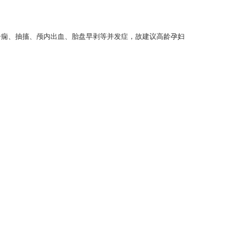
子痫、抽搐、颅内出血、胎盘早剥等并发症，故建议高龄孕妇