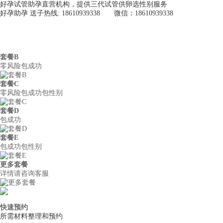
好孕试管助孕直营机构，提供三代试管供卵选性别服务
好孕助孕 送子热线: 18610939338 微信：18610939338
好孕助孕
首页
关于我们
供
套餐B
零风险包成功
套餐C
零风险包成功包性别
套餐D
包成功
套餐E
包成功包性别
更多套餐
详情请咨询客服
快速预约
所需材料整理和预约