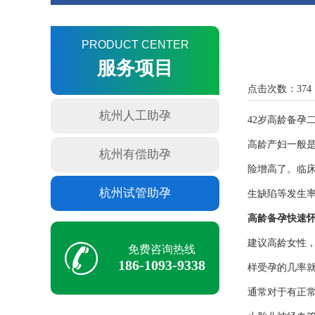
PRODUCT CENTER
服务项目
点击次数：374
杭州人工助孕
42岁高龄备孕
高龄产妇一般
杭州有偿助孕
险增高了。临
杭州试管助孕
生缺陷等发生
高龄备孕快速
建议高龄女性
免费咨询热线
186-1093-9338
样受孕的几率
通常对于有正常