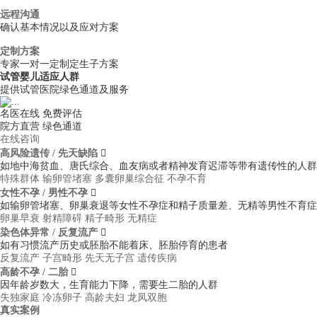
远程沟通
确认基本情况以及应对方案
定制方案
专家一对一定制定生子方案
试管婴儿适应人群
提供试管医院绿色通道及服务
名医在线 免费评估
院方直营
绿色通道
在线咨询
高风险遗传 / 先天缺陷

如地中海贫血、唐氏综合、血友病或者精神发育迟滞等带有遗传性的人群
特殊群体
输卵管堵塞
多囊卵巢综合征
不孕不育
女性不孕 / 男性不孕

如输卵管堵塞、卵巢衰退等女性不孕症和精子质量差、无精等男性不育症
卵巢早衰
射精障碍
精子畸形
无精症
染色体异常 / 反复流产

如有习惯流产历史或胚胎不能着床、胚胎停育的患者
反复流产
子宫畸形
先天无子宫
遗传疾病
高龄不孕 / 二胎

因年龄岁数大，生育能力下降，需要生二胎的人群
失独家庭
冷冻卵子
高龄夫妇
龙凤双胞
真实案例