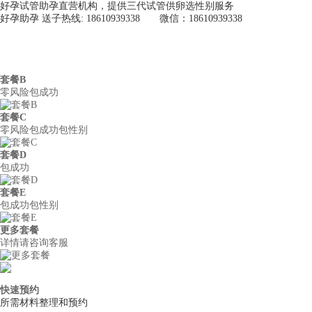
好孕试管助孕直营机构，提供三代试管供卵选性别服务
好孕助孕 送子热线: 18610939338 微信：18610939338
好孕助孕
首页
关于我们
供
套餐B
零风险包成功
套餐C
零风险包成功包性别
套餐D
包成功
套餐E
包成功包性别
更多套餐
详情请咨询客服
快速预约
所需材料整理和预约