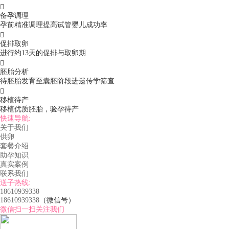

备孕调理
孕前精准调理提高试管婴儿成功率

促排取卵
进行约13天的促排与取卵期

胚胎分析
待胚胎发育至囊胚阶段进遗传学筛查

移植待产
移植优质胚胎，验孕待产
快速导航:
关于我们
供卵
套餐介绍
助孕知识
真实案例
联系我们
送子热线:
18610939338
18610939338
（微信号）
微信扫一扫关注我们